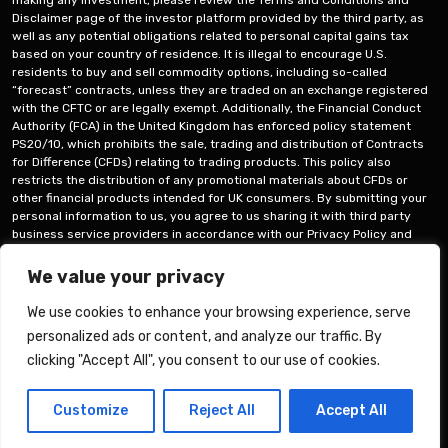
Disclaimer page of the investor platform provided by the third party, as
well as any potential obligations related to personal capital gains tax
based on your country of residence. It is illegal to encourage U.S.
residents to buy and sell commodity options, including so-called
“forecast” contracts, unless they are traded on an exchange registered
with the CFTC or are legally exempt. Additionally, the Financial Conduct
Authority (FCA) in the United Kingdom has enforced policy statement
PS20/10, which prohibits the sale, trading and distribution of Contracts
for Difference (CFDs) relating to trading products. This policy also
restricts the distribution of any promotional materials about CFDs or
other financial products intended for UK consumers. By submitting your
personal information to us, you agree to us sharing it with third party
business service providers in accordance with our Privacy Policy and
Terms and Conditions. When it comes to trading methods, traders have a
variety of options, including using trading software, working with human
We value your privacy
brokers, or executing your own trades – all of these options are entirely
up to you.
We use cookies to enhance your browsing experience, serve
personalized ads or content, and analyze our traffic. By
हमारे बारे में
संपर्क
clicking "Accept All", you consent to our use of cookies.
हिन्दी
Customize
Reject All
Accept All