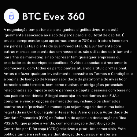
A negociação tem potencial para ganhos significativos, mas está
igualmente associada ao risco de perda parcial ou total de capital. É
crucial compreender que aproximadamente 70% dos traders incorrem
em perdas. Esteja ciente de que Immediate Edge, juntamente com
outras marcas apresentadas em nosso site, são utilizados estritamente
Português
para fins de marketing e não representam quaisquer empresas ou
prestadores de serviços específicos. O vídeo associado é meramente
promocional, com todos os participantes atuando a título profissional.
Antes de fazer qualquer investimento, consulte os Termos e Condições e
a página de Isenção de Responsabilidade da plataforma do investidor
fornecida pelo terceiro, bem como quaisquer obrigações potenciais
relacionadas ao imposto sobre ganhos de capital pessoais com base no
seu país de residência. É ilegal encorajar os residentes dos EUA a
comprar e vender opções de mercadorias, incluindo os chamados
contratos de “previsão”, a menos que sejam negociados numa bolsa
registada na CFTC ou legalmente isentos. Além disso, a Autoridade de
Conduta Financeira (FCA) no Reino Unido aplicou a declaração política
PS20/10, que proíbe a venda, comercialização e distribuição de
Contratos por Diferença (CFDs) relativos a produtos comerciais. Esta
política também restringe a distribuição de quaisquer materiais