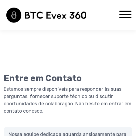
Blog
Entre em Contato
Home
Privacy Policy
Entre em Contato
Sobre Nós
Terms of Use
Estamos sempre disponíveis para responder às suas
perguntas, fornecer suporte técnico ou discutir
oportunidades de colaboração. Não hesite em entrar em
contato conosco.
Nossa equipe dedicada aguarda ansiosamente para